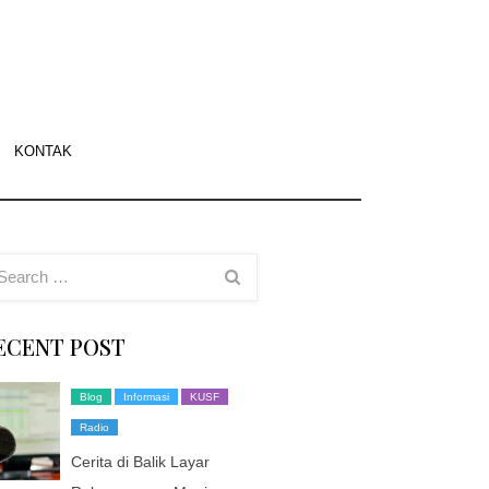
f.org
asi
KONTAK
g
sco
ECENT POST
Blog
Informasi
KUSF
Radio
Cerita di Balik Layar