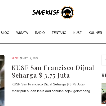
Savekus
-
Inform
BLOG
WISATA
RADIO
TENTANG
KUSF
KULINER
Tentan
KUSF
San
KUSF
MAY 14, 2022
KUSF San Francisco Dijual
Franci
Seharga $ 3,75 Juta
R
KUSF San Francisco Dijual Seharga $ 3,75 Juta-
Meskipun sudah lebih dari sebulan sejak gelombang...