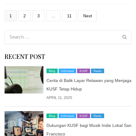
Posts
1
2
3
…
11
Next
pagination
RECENT POST
Blog
Informasi
KUSF
Radio
Cerita di Balik Layar Relawan yang Menjaga
KUSF Tetap Hidup
APRIL 11, 2025
Blog
Informasi
KUSF
Radio
Dukungan KUSF bagi Musik Indie Lokal San
Francisco