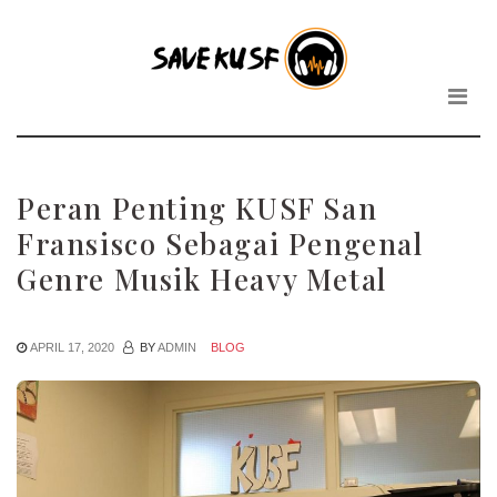
Savekus
Skip
to
-
the
content
Inform
Tentan
Peran Penting KUSF San
KUSF
Fransisco Sebagai Pengenal
Genre Musik Heavy Metal
San
Franci
APRIL 17, 2020
BY
ADMIN
BLOG