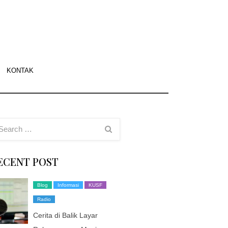
f.org
asi
KONTAK
g
sco
ECENT POST
Blog
Informasi
KUSF
Radio
Cerita di Balik Layar