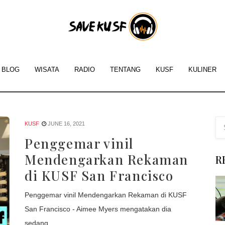
Savekus
-
Inform
BLOG
WISATA
RADIO
TENTANG
KUSF
KULINER
Tentan
KUSF
San
KUSF
JUNE 16, 2021
Penggemar vinil
Franci
Mendengarkan Rekaman
R
di KUSF San Francisco
Penggemar vinil Mendengarkan Rekaman di KUSF
San Francisco - Aimee Myers mengatakan dia
sedang...