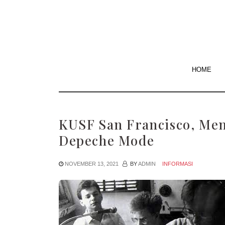
Skip
to
the
content
HOME
KUSF San Francisco, M
Depeche Mode
NOVEMBER 13, 2021
BY
ADMIN
INFORMASI