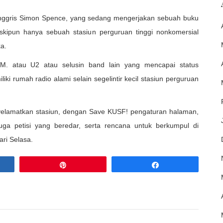
 Inggris Simon Spence, yang sedang mengerjakan sebuah buku
ipun hanya sebuah stasiun perguruan tinggi nonkomersial
a.
.M. atau U2 atau selusin band lain yang mencapai status
ki rumah radio alami selain segelintir kecil stasiun perguruan
elamatkan stasiun, dengan Save KUSF! pengaturan halaman,
ga petisi yang beredar, serta rencana untuk berkumpul di
ri Selasa.
Pin
Share