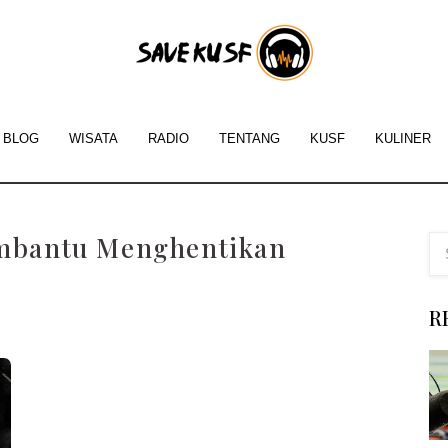
Savekus
-
Inform
BLOG
WISATA
RADIO
TENTANG
KUSF
KULINER
Tentan
KUSF
embantu Menghentikan
San
Franci
R