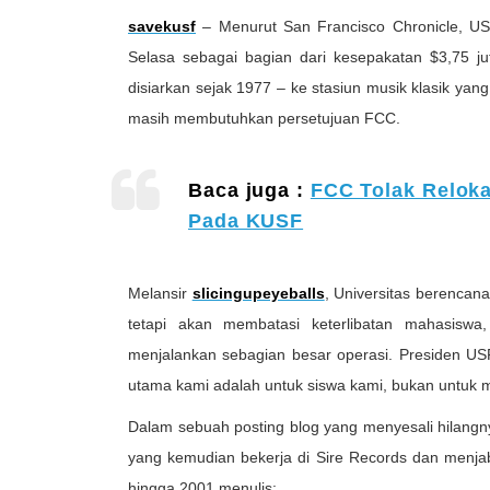
savekusf
– Menurut San Francisco Chronicle, USF
Selasa sebagai bagian dari kesepakatan $3,75 j
disiarkan sejak 1977 – ke stasiun musik klasik yang 
masih membutuhkan persetujuan FCC.
Baca juga :
FCC Tolak Reloka
Pada KUSF
Melansir
slicingupeyeballs
, Universitas berencan
tetapi akan membatasi keterlibatan mahasiswa
menjalankan sebagian besar operasi. Presiden US
utama kami adalah untuk siswa kami, bukan untuk m
Dalam sebuah posting blog yang menyesali hilangn
yang kemudian bekerja di Sire Records dan menjab
hingga 2001 menulis: