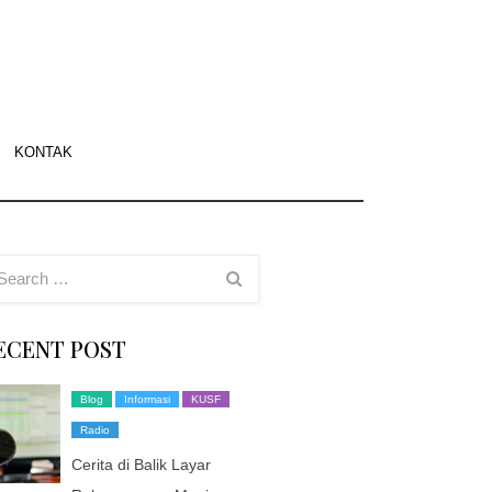
f.org
asi
KONTAK
g
sco
ECENT POST
Blog
Informasi
KUSF
Radio
Cerita di Balik Layar