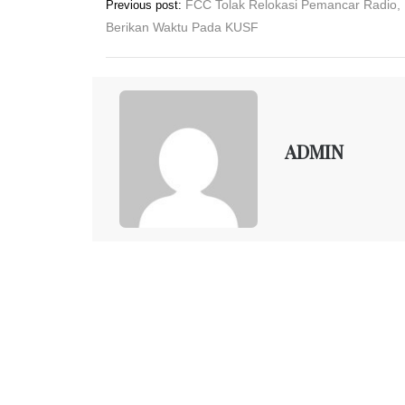
Post
FCC Tolak Relokasi Pemancar Radio,
Previous post:
navigation
Berikan Waktu Pada KUSF
ADMIN